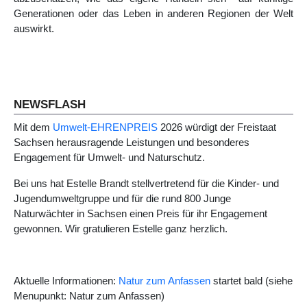
Generationen oder das Leben in anderen Regionen der Welt
auswirkt.
Vorheriger Beitrag: Natur- und Umweltgruppe Müg
Nächster Beitrag: Grüne Welle
Zurück
Weiter
NEWSFLASH
Mit dem
Umwelt-EHRENPREIS
2026 würdigt der Freistaat
Sachsen herausragende Leistungen und besonderes
Engagement für Umwelt- und Naturschutz.
Bei uns hat Estelle Brandt stellvertretend für die Kinder- und
Jugendumweltgruppe und für die rund 800 Junge
Naturwächter in Sachsen einen Preis für ihr Engagement
gewonnen. Wir gratulieren Estelle ganz herzlich.
Aktuelle Informationen:
Natur zum Anfassen
startet bald (siehe
Menupunkt: Natur zum Anfassen)