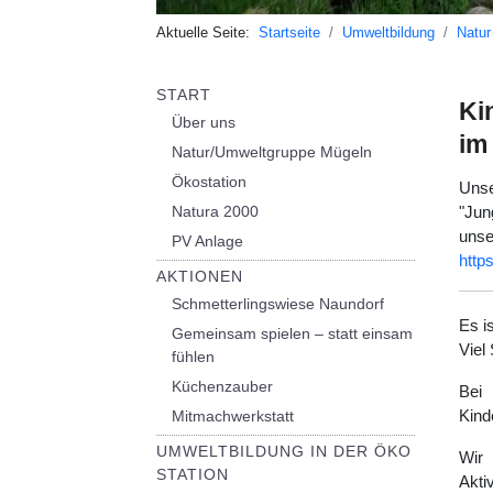
Aktuelle Seite:
Startseite
Umweltbildung
Natur
START
Ki
Über uns
im
Natur/Umweltgruppe Mügeln
Ökostation
Unse
Natura 2000
"Jun
uns
PV Anlage
http
AKTIONEN
Schmetterlingswiese Naundorf
Es i
Gemeinsam spielen – statt einsam
Viel
fühlen
Küchenzauber
Bei
Kind
Mitmachwerkstatt
UMWELTBILDUNG IN DER ÖKO
Wir
STATION
Aktiv