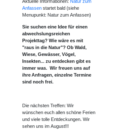
Aktuelle Informationen:
Natur zum
Anfassen
startet bald (siehe
Menupunkt: Natur zum Anfassen)
Sie suchen eine Idee für einen
26
abwechslungsreichen
Projekttag? Wie wäre es mit
"raus in die Natur"? Ob Wald,
Wiese, Gewässer, Vögel,
Insekten... zu entdecken gibt es
immer was. Wir freuen uns auf
ihre Anfragen, einzelne Termine
sind noch frei.
Die nächsten Treffen: Wir
wünschen euch allen schöne Ferien
und viele tolle Entdeckungen. Wir
sehen uns im August!!!