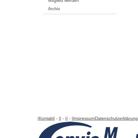
Mitglied werden
Archiv
|Kontakt
| - |
| - |
| - |
Impressum
Datenschutzerklärung