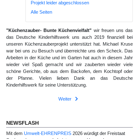
Projekt leider abgeschlossen
Alle Seiten
"Küchenzauber- Bunte Küchenvielfalt"
wir freuen uns das
das Deutsche Kinderhilfswerk uns auch 2019 finanziell bei
unseren Küchenzauberprojekt unterstützt hat. Michael Kruse
war bei uns zu Besuch und überreichte uns den Scheck. Das
Arbeiten in der Küche und im Garten hat auch in diesem Jahr
wieder viel Spaß gemacht und wir zauberten wieder viele
schöne Gerichte, ob aus dem Backofen, dem Kochtopf oder
der Pfanne. Vielen lieben Dank an das Deutsche
Kinderhilfswerk für seine Unterstützung.
Weiter
Vorheriger Beitrag: Kinderumweltgruppe - bitte me
Nächster Beitrag: Verschiedenes
Zurück
Weiter
NEWSFLASH
Mit dem
Umwelt-EHRENPREIS
2026 würdigt der Freistaat